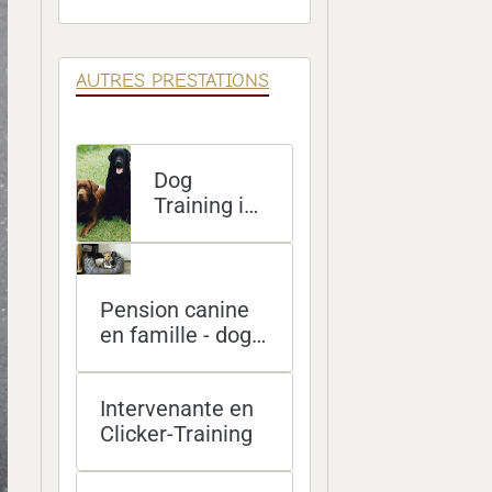
Éducatives
AUTRES PRESTATIONS
Dog
Training in
English at
your home
Pension canine
en famille - dog
sitting à domicile
- promenades
Intervenante en
Clicker-Training