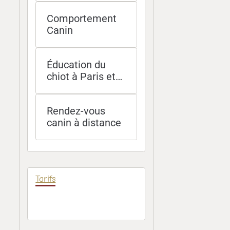
et Île-de-France
Comportement
Canin
Éducation du
chiot à Paris et
socialisation -
méthodes
Rendez-vous
douces et
canin à distance
efficaces
Tarifs