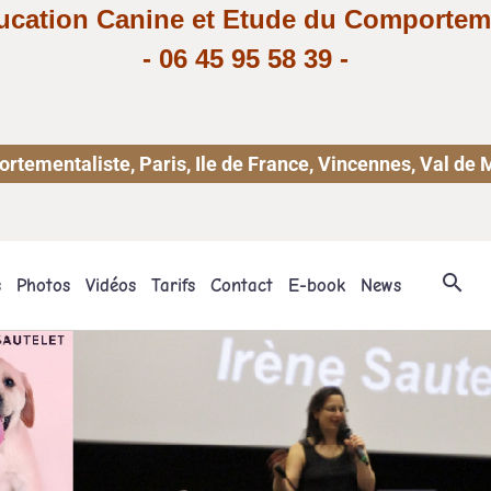
ucation Canine et Etude du Comportem
-
06 45 95 58 39
-
ementaliste, Paris, Ile de France, Vincennes, Val de 
s
Photos
Vidéos
Tarifs
Contact
E-book
News