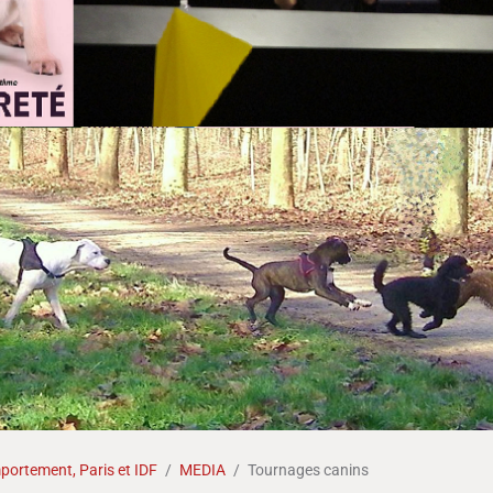
ortement, Paris et IDF
MEDIA
Tournages canins