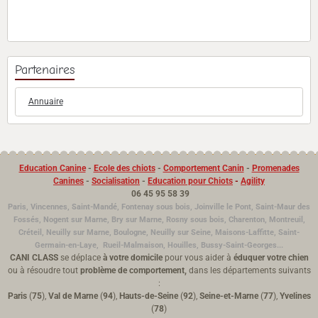
Partenaires
Annuaire
Education Canine
-
Ecole des chiots
-
Comportement Canin
-
Promenades
Canines
-
Socialisation
-
Education pour Chiots
-
Agility
06 45 95 58 39
Paris, Vincennes, Saint-Mandé, Fontenay sous bois, Joinville le Pont, Saint-Maur des
Fossés, Nogent sur Marne, Bry sur Marne, Rosny sous bois, Charenton, Montreuil,
Créteil, Neuilly sur Marne, Boulogne,
Neuilly sur Seine,
Maisons-Laffitte, Saint-
Germain-en-Laye, Rueil-Malmaison, Houilles, Bussy-Saint-Georges...
CANI CLASS
se déplace
à votre domicile
pour vous aider à
éduquer votre chien
ou à résoudre tout
problème de comportement,
dans les départements suivants
:
Paris
(
75
),
Val de Marne
(
94
),
Hauts-de-Seine
(
92
),
Seine-et-Marne
(
77
),
Yvelines
(
78
)