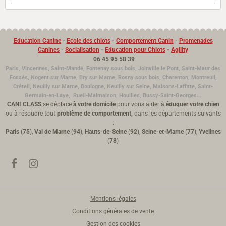
Education Canine
-
Ecole des chiots
-
Comportement Canin
-
Promenades
Canines
-
Socialisation
-
Education pour Chiots
-
Agility
06 45 95 58 39
Paris, Vincennes, Saint-Mandé, Fontenay sous bois, Joinville le Pont, Saint-Maur des
Fossés, Nogent sur Marne, Bry sur Marne, Rosny sous bois, Charenton, Montreuil,
Créteil, Neuilly sur Marne, Boulogne,
Neuilly sur Seine,
Maisons-Laffitte, Saint-
Germain-en-Laye, Rueil-Malmaison, Houilles, Bussy-Saint-Georges...
CANI CLASS
se déplace
à votre domicile
pour vous aider à
éduquer votre chien
ou à résoudre tout
problème de comportement,
dans les départements suivants
:
Paris
(
75
),
Val de Marne
(
94
),
Hauts-de-Seine
(
92
),
Seine-et-Marne
(
77
),
Yvelines
(
78
)
Mentions légales
Conditions générales de vente
Gestion des cookies