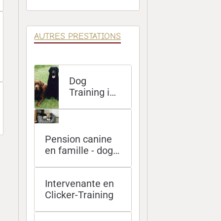
Éducatives
AUTRES PRESTATIONS
Dog
Training in
English at
your home
Pension canine
en famille - dog
sitting à domicile
- promenades
Intervenante en
Clicker-Training