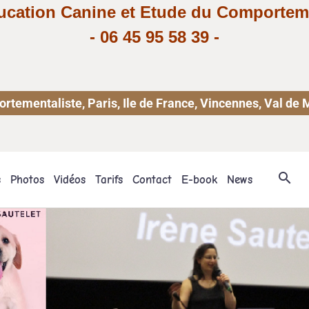
ucation Canine et Etude du Comportem
-
06 45 95 58 39
-
ementaliste, Paris, Ile de France, Vincennes, Val de 
s
Photos
Vidéos
Tarifs
Contact
E-book
News