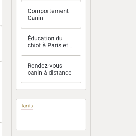
et Île-de-France
Comportement
Canin
Éducation du
chiot à Paris et
socialisation -
méthodes
Rendez-vous
douces et
canin à distance
efficaces
Tarifs