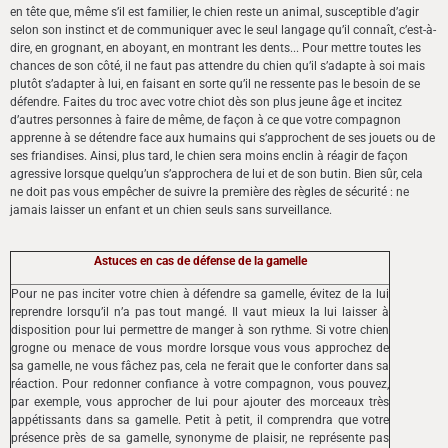
en tête que, même s’il est familier, le chien reste un animal, susceptible d’agir
selon son instinct et de communiquer avec le seul langage qu’il connaît, c’est-à-
dire, en grognant, en aboyant, en montrant les dents... Pour mettre toutes les
chances de son côté, il ne faut pas attendre du chien qu’il s’adapte à soi mais
plutôt s’adapter à lui, en faisant en sorte qu’il ne ressente pas le besoin de se
défendre. Faites du troc avec votre chiot dès son plus jeune âge et incitez
d’autres personnes à faire de même, de façon à ce que votre compagnon
apprenne à se détendre face aux humains qui s’approchent de ses jouets ou de
ses friandises. Ainsi, plus tard, le chien sera moins enclin à réagir de façon
agressive lorsque quelqu’un s’approchera de lui et de son butin. Bien sûr, cela
ne doit pas vous empêcher de suivre la première des règles de sécurité : ne
jamais laisser un enfant et un chien seuls sans surveillance.
Astuces en cas de défense de la gamelle
Pour ne pas inciter votre chien à défendre sa gamelle, évitez de la lui
reprendre lorsqu’il n’a pas tout mangé. Il vaut mieux la lui laisser à
disposition pour lui permettre de manger à son rythme. Si votre chien
grogne ou menace de vous mordre lorsque vous vous approchez de
sa gamelle, ne vous fâchez pas, cela ne ferait que le conforter dans sa
réaction. Pour redonner confiance à votre compagnon, vous pouvez,
par exemple, vous approcher de lui pour ajouter des morceaux très
appétissants dans sa gamelle. Petit à petit, il comprendra que votre
présence près de sa gamelle, synonyme de plaisir, ne représente pas