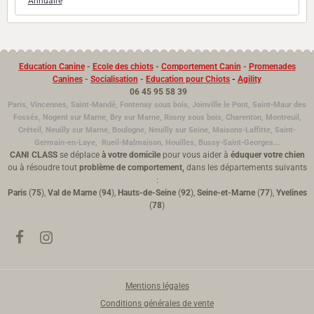
Annuaire
Education Canine
-
Ecole des chiots
-
Comportement Canin
-
Promenades
Canines
-
Socialisation
-
Education pour Chiots
-
Agility
06 45 95 58 39
Paris, Vincennes, Saint-Mandé, Fontenay sous bois, Joinville le Pont, Saint-Maur des
Fossés, Nogent sur Marne, Bry sur Marne, Rosny sous bois, Charenton, Montreuil,
Créteil, Neuilly sur Marne, Boulogne,
Neuilly sur Seine,
Maisons-Laffitte, Saint-
Germain-en-Laye, Rueil-Malmaison, Houilles, Bussy-Saint-Georges...
CANI CLASS
se déplace
à votre domicile
pour vous aider à
éduquer votre chien
ou à résoudre tout
problème de comportement,
dans les départements suivants
:
Paris
(
75
),
Val de Marne
(
94
),
Hauts-de-Seine
(
92
),
Seine-et-Marne
(
77
),
Yvelines
(
78
)
Mentions légales
Conditions générales de vente