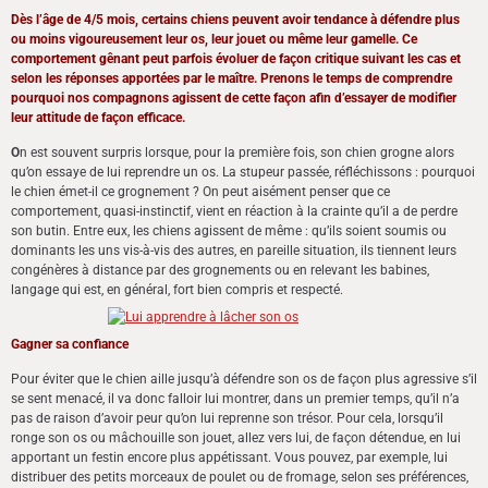
Dès l’âge de 4/5 mois, certains chiens peuvent avoir tendance à défendre plus
ou moins vigoureusement leur os, leur jouet ou même leur gamelle. Ce
comportement gênant peut parfois évoluer de façon critique suivant les cas et
selon les réponses apportées par le maître.
Prenons le temps de comprendre
pourquoi nos compagnons agissent de cette façon afin d’essayer de modifier
leur attitude de façon efficace.
O
n est souvent surpris lorsque, pour la première fois, son chien grogne alors
qu’on essaye de lui reprendre un os. La stupeur passée, réfléchissons : pourquoi
le chien émet-il ce grognement ? On peut aisément penser que ce
comportement, quasi-instinctif, vient en réaction à la crainte qu’il a de perdre
son butin. Entre eux, les chiens agissent de même : qu’ils soient soumis ou
dominants les uns vis-à-vis des autres, en pareille situation, ils tiennent leurs
congénères à distance par des grognements ou en relevant les babines,
langage qui est, en général, fort bien compris et respecté.
Gagner sa confiance
Pour éviter que le chien aille jusqu’à défendre son os de façon plus agressive s’il
se sent menacé, il va donc falloir lui montrer, dans un premier temps, qu’il n’a
pas de raison d’avoir peur qu’on lui reprenne son trésor. Pour cela, lorsqu’il
ronge son os ou mâchouille son jouet, allez vers lui, de façon détendue, en lui
apportant un festin encore plus appétissant. Vous pouvez, par exemple, lui
distribuer des petits morceaux de poulet ou de fromage, selon ses préférences,