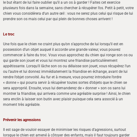
le but étant de lui faire oublier qu’il a un os à garder ! Faites cet exercice
plusieurs fois dans la semaine, sans chercher à récupérer l’os. Petit à petit, votre
chien vous considérera d’un autre œil : vous ne serez plus celui qui risque de lui
prendre son os mais celui par qui plein de bonnes choses arrivent !
Le troc
Une fois que le chien ne craint plus qu’on s’approche de lui lorsqu’il est en
possession d’un objet auquel il accorde une grande valeur, vous pouvez
commencer à faire du troc. Vous vous approchez du chien qui ronge son os ou
qui garde son jouet et vous lui montrez une friandise particulièrement
appétissante. Lorsqu’il lâche son os ou délaisse son jouet, vous récupérez l’un
ou l’autre et lui donnez immédiatement la friandise en échange, avant de lui
rendre l’objet convoité. Au fur et à mesure, vous pourrez introduire l’ordre
« donne » qui pourra servir à récupérer toutes sortes d’objets que le chien se
sera approprié. Ensuite, vous lui demanderez de « donner » son os sans lui
montrer la friandise, qui arrivera comme une agréable surprise ! Ainsi, le chien
sera enclin à laisser son butin avec plaisir puisque cela sera associé à un
moment très agréable.
Prévenir les agressions
Il est sage de vouloir essayer de minimiser les risques d’agressions, surtout
lorsque le chien est amené à côtoyer des enfants, mais il faut toujours garder