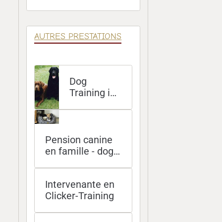
Éducatives
AUTRES PRESTATIONS
Dog
Training in
English at
your home
Pension canine
en famille - dog
sitting à domicile
- promenades
Intervenante en
Clicker-Training