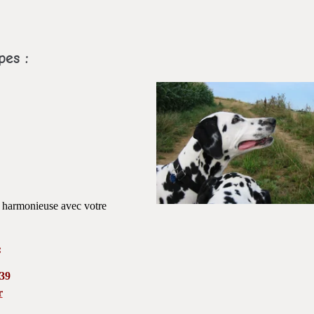
pes :
n harmonieuse avec votre
:
 39
r