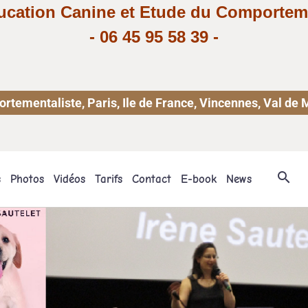
ucation Canine et Etude du Comportem
-
06 45 95 58 39
-
ementaliste, Paris, Ile de France, Vincennes, Val de 
s
Photos
Vidéos
Tarifs
Contact
E-book
News