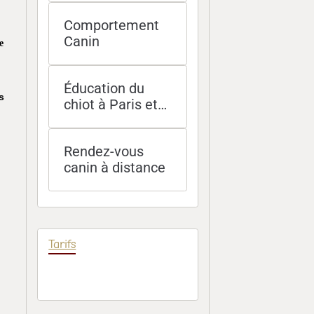
et Île-de-France
Comportement
Canin
e
Éducation du
s
chiot à Paris et
socialisation -
méthodes
Rendez-vous
douces et
canin à distance
efficaces
Tarifs