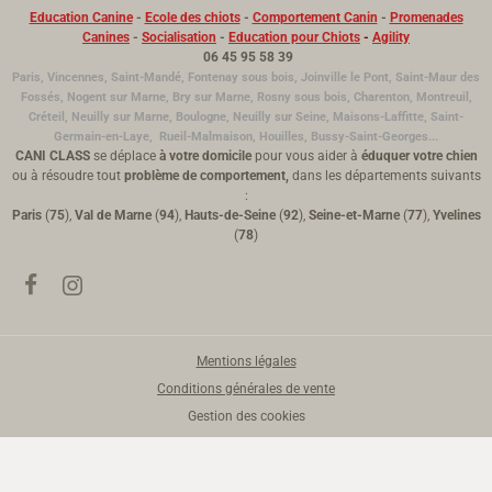
Education Canine
-
Ecole des chiots
-
Comportement Canin
-
Promenades
Canines
-
Socialisation
-
Education pour Chiots
-
Agility
06 45 95 58 39
Paris, Vincennes, Saint-Mandé, Fontenay sous bois, Joinville le Pont, Saint-Maur des
Fossés, Nogent sur Marne, Bry sur Marne, Rosny sous bois, Charenton, Montreuil,
Créteil, Neuilly sur Marne, Boulogne,
Neuilly sur Seine,
Maisons-Laffitte, Saint-
Germain-en-Laye, Rueil-Malmaison, Houilles, Bussy-Saint-Georges...
CANI CLASS
se déplace
à votre domicile
pour vous aider à
éduquer votre chien
ou à résoudre tout
problème de comportement,
dans les départements suivants
:
Paris
(
75
),
Val de Marne
(
94
),
Hauts-de-Seine
(
92
),
Seine-et-Marne
(
77
),
Yvelines
(
78
)
Mentions légales
Conditions générales de vente
Gestion des cookies