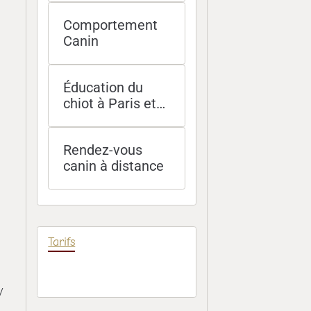
et Île-de-France
Comportement
Canin
Éducation du
chiot à Paris et
socialisation -
méthodes
Rendez-vous
douces et
canin à distance
efficaces
Tarifs
/