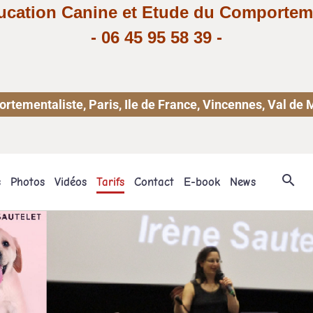
ucation Canine et Etude du Comportem
-
06 45 95 58 39
-
ementaliste, Paris, Ile de France, Vincennes, Val de 
s
Photos
Vidéos
Tarifs
Contact
E-book
News