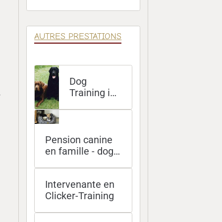
Éducatives
AUTRES PRESTATIONS
Dog
Training in
r
English at
your home
Pension canine
en famille - dog
sitting à domicile
- promenades
Intervenante en
Clicker-Training