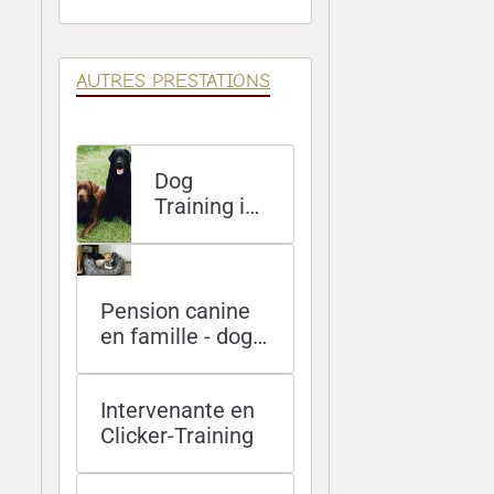
Éducatives
AUTRES PRESTATIONS
Dog
Training in
English at
your home
Pension canine
en famille - dog
sitting à domicile
- promenades
Intervenante en
Clicker-Training