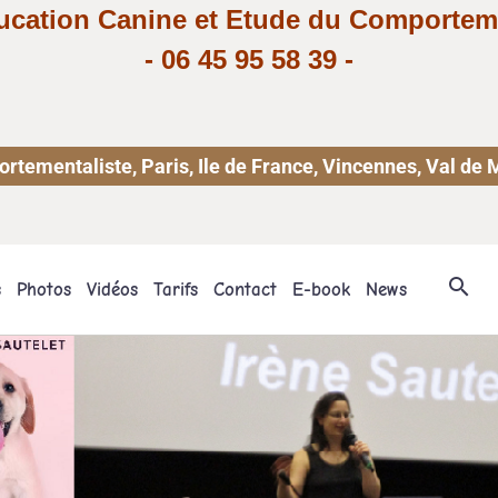
ucation Canine et Etude du Comportem
-
06 45 95 58 39
-
ementaliste, Paris, Ile de France, Vincennes, Val de 
s
Photos
Vidéos
Tarifs
Contact
E-book
News