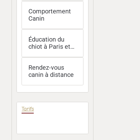
et Île-de-France
Comportement
Canin
Éducation du
chiot à Paris et
socialisation -
méthodes
Rendez-vous
douces et
canin à distance
efficaces
Tarifs