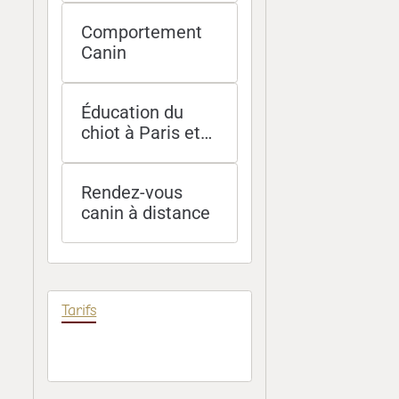
et Île-de-France
Comportement
Canin
Éducation du
chiot à Paris et
socialisation -
méthodes
Rendez-vous
douces et
canin à distance
efficaces
Tarifs