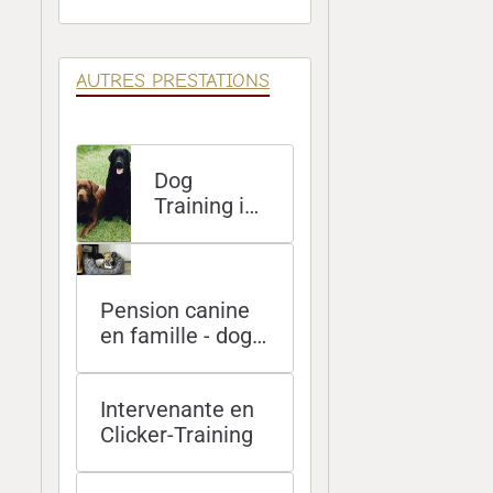
Éducatives
AUTRES PRESTATIONS
Dog
Training in
English at
your home
Pension canine
en famille - dog
sitting à domicile
- promenades
Intervenante en
Clicker-Training