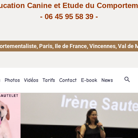
ucation Canine et Etude du Comportem
-
06 45 95 58 39
-
ementaliste, Paris, Ile de France, Vincennes, Val de 
s
Photos
Vidéos
Tarifs
Contact
E-book
News