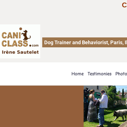
C
Dog Trainer and Behaviorist, Paris,
Home
Testimonies
Phot